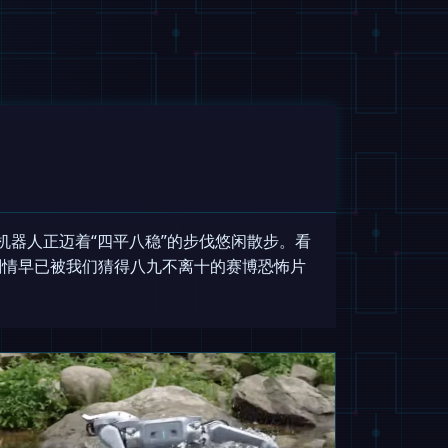
3 人形机器人正迈着“四平八稳”的步伐悠闲散步。看
剧情早已被我们猜得八九不离十的赛博恐怖片