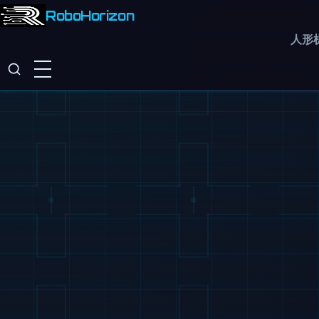
RoboHorizon
人形