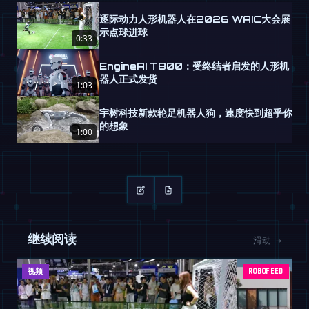
逐际动力人形机器人在2026 WAIC大会展
示点球进球
0:33
EngineAI T800：受终结者启发的人形机
器人正式发货
1:03
宇树科技新款轮足机器人狗，速度快到超乎你
的想象
1:00
继续阅读
滑动 →
视频
ROBOFEED