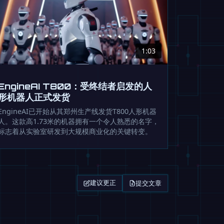
1:03
EngineAI T800：受终结者启发的人
形机器人正式发货
EngineAI已开始从其郑州生产线发货T800人形机器
人。这款高1.73米的机器拥有一个令人熟悉的名字，
标志着从实验室研发到大规模商业化的关键转变。
提交文章
建议更正