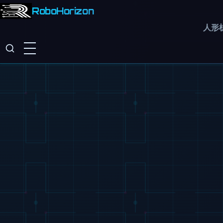
RoboHorizon
人形