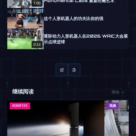
Monumental Labs 重塑石雕艺术
1:00
这个人形机器人的功夫比你的强
逐际动力人形机器人在2026 WAIC大会展
示点球进球
0:33
继续阅读
滑动 →
ROBOFEED
视频