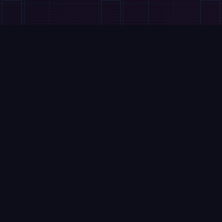
视频
宇树 G1 机器人春晚“武”动全场：
后空翻加双节棍，人形机器人卷疯