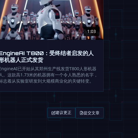
1:03
EngineAI T800：受终结者启发的人
形机器人正式发货
EngineAI已开始从其郑州生产线发货T800人形机器
人。这款高1.73米的机器拥有一个令人熟悉的名字，
标志着从实验室研发到大规模商业化的关键转变。
提交文章
建议更正