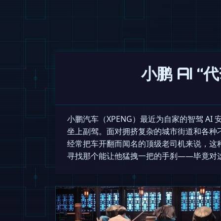
小鹏 AI 
小鹏汽车（XPENG）最近为自家的智驾 AI 安排
坐上副驾。面对拥挤复杂的城市街道和各种刁
经常把车开翻而闻名的顶级老司机来说，这种
寻找那个能让他猛拽一把的手刹——毕竟对