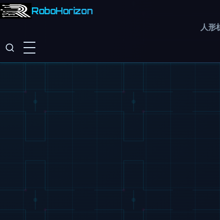
RoboHorizon
人形