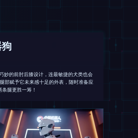
器狗
采用了巧妙的前肘后膝设计，连最敏捷的犬类也会
式腿部赋予它未来感十足的外表，随时准备应
两条腿更胜一筹！