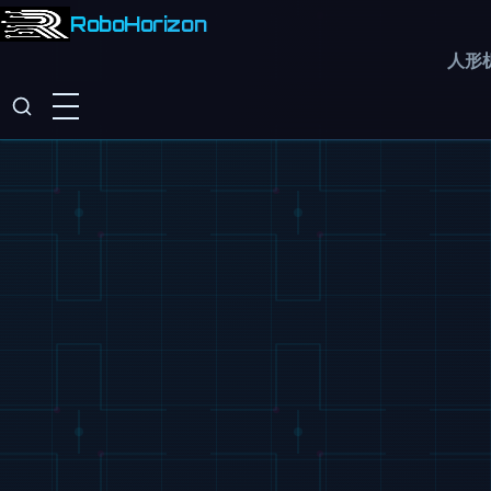
RoboHorizon
人形