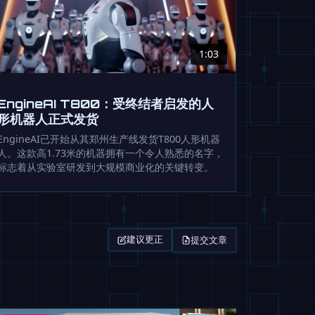
1:03
EngineAI T800：受终结者启发的人
形机器人正式发货
EngineAI已开始从其郑州生产线发货T800人形机器
人。这款高1.73米的机器拥有一个令人熟悉的名字，
标志着从实验室研发到大规模商业化的关键转变。
提交文章
建议更正