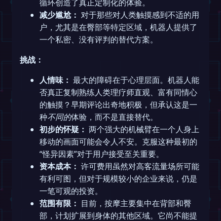
循环创造了真正定制化的体验。
减少尴尬：
对于那些对人类触摸感到不适的用
户，尤其是在臀部等特定区域，机器人提供了
一个私密、没有评判的替代方案。
挑战：
人情味：
最大的障碍在于心理层面。机器人能
否真正复制熟练人类理疗师直观、富有同情心
的触摸？早期评论出奇地积极，但承认这是一
种
不同的
体验，而不是直接替代。
初步的怀疑：
两个强大的机械臂在一个人身上
移动的画面可能会令人不安。克服这种最初的
“怪异因素”对于用户接受至关重要。
资本成本：
许可费用虽然对高客流量场所可能
有利可图，但对于规模较小的企业来说，仍是
一笔可观的投资。
范围有限：
目前，按摩主要集中在背部和臀
部，计划扩展到身体的其他区域。它尚不能提