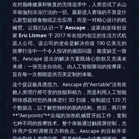
在对巅峰健康和恢复的无情追求中，人类尝试了从山
羊瑜伽到冷冻疗法的一切。最新进入赛场的不算是什
么新型超级食物或正念应用，而是一对精心设计的机
械臂。让我们认识一下
Aescape
，这家由连续创业
家
Eric Litman
于 2017 年在纽约创立的生活方式机
器人公司。该公司的使命是解决价值 190 亿美元的
按摩行业中一个令人惊讶的顽固问题：极度缺乏一致
性。Aescape 提出的解决方案既雄心勃勃又充满未
来感：一张完全自动化、由人工智能驱动的按摩床，
旨在每一次都能提供完美定制的体验。
这个提议极具诱惑力。Aescape 的“Aertable”没有依
赖人类理疗师可变的技能和精力，而是利用人工智能
和传感器对您的身体进行 3D 扫描，绘制超过 120 万
个数据点，以了解您独特的肌肉结构。然后，两只带
**“Aerpoints”**尖端的加热机械臂开始工作，复制
七种不同的按摩技术。整个体验通过触摸屏控制，允
许用户实时调整压力和焦点。Aescape 的目标并非
完全取代人类理疗师，而是创造一个由数据驱动、按