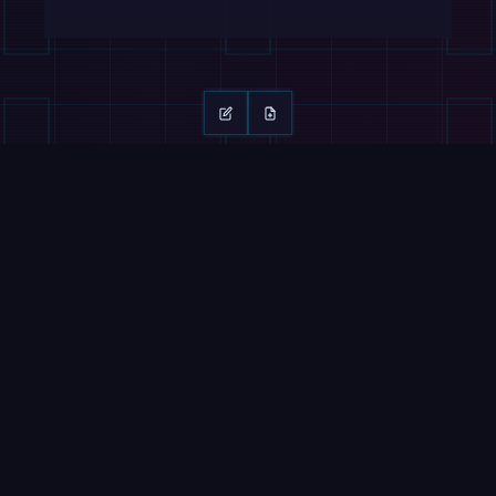
继续阅读
滑动 →
杂志
视频
Nucleus 在90天内部署人形机器人，按小时
出售劳务
这个人形机