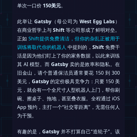
单次一口价
150美元
。
此举让
Gatsby
（母公司为
West Egg Labs
）
在商业哲学上与
Shift
等公司形成了鲜明对垒。
正如
Shift提供免费清洁，但你的杂乱正被用于
训练将取代你的机器人
中提到的，
Shift
免费干
活是因为他们盯上了你的家务数据，以此来训练
其 AI 模型。而
Gatsby
卖的是效率和隐私。在
旧金山，请个普通保洁员通常要花 150 到 300
美元，
Gatsby
的定价极具竞争力：只要 150 美
元，就会有一个全尺寸人型机器人上门，帮你刷
碗、擦桌子、拖地，甚至叠衣服。全程通过 iOS
App 预约，主打一个“社交零距离”，无需任何人
为干预。
有趣的是，
Gatsby
并不打算自己“造轮子”。该