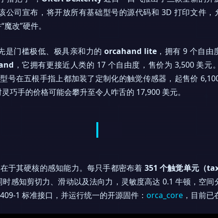
公司宣布，将开放所有基础型号的源代码和 3D 打印文件，允许用
“魔改”硬件。
先是门槛极低、极具亲和力的
orcahand lite
，拥有 9 个自
and
，它拥有更接近人类的 17 个自由度，售价为 3,500 
旗舰型号在五根手指上都加装了定制化的触觉传感器，起售价 6,1
巧手的价格可能会攀升至令人咋舌的 17,900 美元。
注，全在于其硬核的感知能力。每只手都密布着
351 个触觉单元（tax
时感知剪切力、滑动以及法向力，灵敏度高达 0.1 牛顿，空间分
9409-1 标准接口，并运行统一的开源固件：
orca_core
，目前已在 