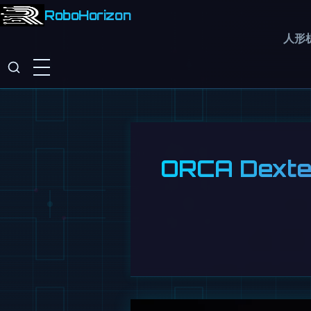
RoboHorizon
人形
ORCA Dex