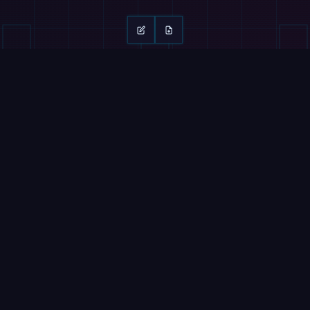
继续阅读
滑动 →
杂志
视频
Nucleus 在90天内部署人形机器人，按小时
出售劳务
这个人形机
2026年8月7日
2026年8月7日