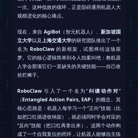
一次。这种低效的循环，正是阻碍通用机器人大
规模进化的核心痛点。
现在，来自
AgiBot
（智元机器人）、
新加坡国
立大学
以及
上海交通大学
的研究团队推出了一个
名为
RoboClaw
的新框架，试图终结这场噩
梦。它的核心逻辑简单到令人拍案叫绝：教机器
人学会那项它们一直缺失的关键技能——自己收
拾烂摊子。
RoboClaw
引入了一个名为“
纠缠动作对
”
（
Entangled Action Pairs, EAP
）的概念。其
核心思路是：机器人每学习一个“正向”技能（比
如把口红插进收纳架），就必须同时学会对应的
“反向”技能（把口红再拿出来）。这两个动作构
成了一个自我复位的闭环，让机器人能够自主练