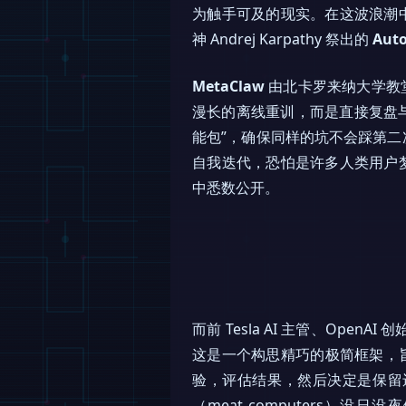
为触手可及的现实。在这波浪潮
神 Andrej Karpathy 祭出的
Aut
MetaClaw
由北卡罗来纳大学教堂山分
漫长的离线重训，而是直接复盘与用
能包”，确保同样的坑不会踩第二
自我迭代，恐怕是许多人类用户梦寐
中悉数公开。
而前 Tesla AI 主管、OpenAI 
这是一个构思精巧的极简框架，旨
验，评估结果，然后决定是保留还
（meat computers）没