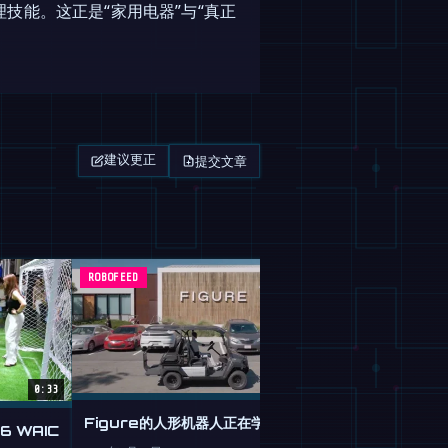
技能。这正是“家用电器”与“真正
提交文章
建议更正
ROBOFEED
杂志
0:33
Figure的人形机器人正在学习驾驶
 WAIC
谷歌 Gemini 