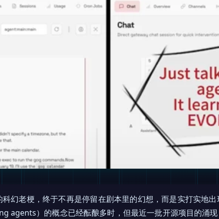
”的科幻老梗，终于不再是停留在剧本里的幻想，而是实打实地出现在
volving agents）的概念已经酝酿多时，但最近一批开源项目的