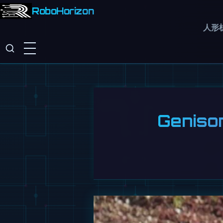
RoboHorizon
人形
Geni