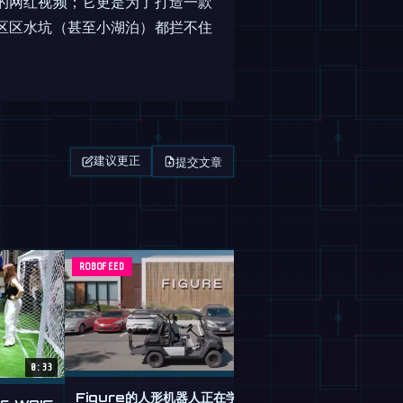
的网红视频；它更是为了打造一款
区区水坑（甚至小湖泊）都拦不住
提交文章
建议更正
ROBOFEED
杂志
0:33
Figure的人形机器人正在学习驾驶