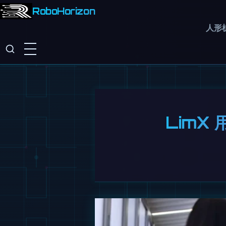
RoboHorizon
人形
LimX