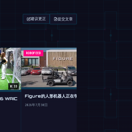
提交文章
建议更正
ROBOFEED
杂志
0:33
Figure的人形机器人正在学习驾驶
 WAIC
谷歌 Gemini 
机器人的大脑移
2026年7月30日
2026年7月30日