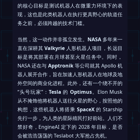
的核心目标是测试机器人在微重力环境下的表
现，这也是此类机器人在执行更具野心的轨道任
务之前，必须跨越的技术门槛。
当然，这一动作并非孤立发生。
NASA
多年来一
直在深耕其
Valkyrie
人形机器人项目，长远目
标是将其部署在月球甚至火星任务中。同时，
NASA 还在与
Apptronik
等公司就其 Apollo 机
器人展开合作，旨在加速人形机器人在地球及地
外空间的商业化进程。此外，还有一个绕不开的
“头号玩家”：
Tesla
的
Optimus
。Elon Musk
从不掩饰他将机器人送往火星的野心，按照他的
构想，这些机器人将搭乘
SpaceX
的 Starship
先行一步，为人类的星际殖民打好前站。人们不
禁好奇，EngineAI 定下的 2028 年目标，是否
会被浩浩荡荡的 Teslabot 大军抢占先机。