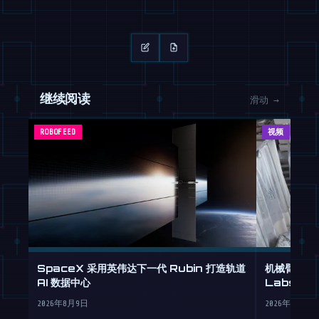
继续阅读
滑动 →
ROBOFEED
视频
SpaceX 采用英伟达下一代 Rubin 打造轨道
机械臂化身米
AI 数据中心
Labs 重
2026年8月9日
2026年8月9日