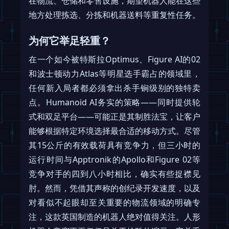
在物流、仓储和零售设施，期望机器人能在这些
地方处理拣选、分拣和机器送料等重复性任务。
为何它举足轻重？
在一个如今被特斯拉Optimus、Figure AI的02
和波士顿动力Atlas等明星选手霸占的领域里，
任何新入局者都必须拿出杀手锏级别的独特卖
点。Humanoid AI务实的策略——同时提供轮
式和双足平台——可能正是其制胜法宝，让客户
能够根据特定环境选择最合适的移动方式。尽管
其15公斤的有效载荷具有竞争力，但三小时的
运行时间与Apptronik的Apollo和Figure 02等
竞争对手的四到八小时相比，确实有些捉襟见
肘。然而，凭借其声称的创纪录开发速度，以及
对看似不起眼却至关重要的物流领域的明确专
注，这款英国制造的机器人绝对值得关注。人形