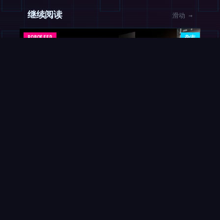
继续阅读
滑动 →
ROBOFEED
杂志
Nucleu
SpaceX 采用英伟达下一代 Rubin 打造轨道
出售劳务
AI 数据中心
2026年8月7日
2026年8月9日