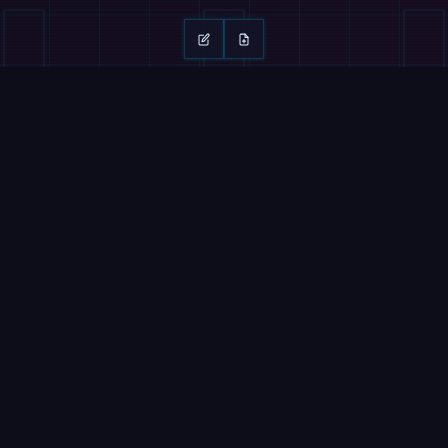
继续阅读
滑动 →
ROBOFEED
视频
SpaceX 采用英伟达下一代 Rubin 打造轨道
机械臂化身米
AI 数据中心
Labs 重
2026年8月9日
2026年8月9日