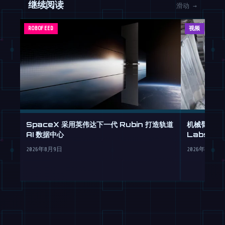
继续阅读
滑动 →
ROBOFEED
视频
SpaceX 采用英伟达下一代 Rubin 打造轨道
机械臂化身米
AI 数据中心
Labs 重
2026年8月9日
2026年8月9日