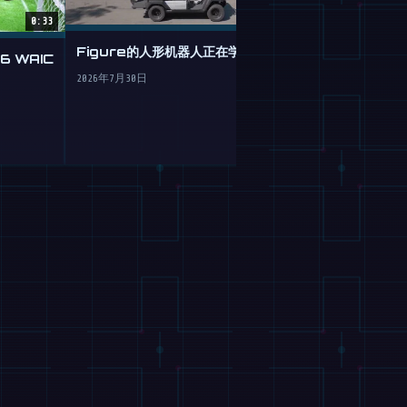
0:33
Figure的人形机器人正在学习驾驶
 WAIC
谷歌 Gemini 
机器人的大脑移
2026年7月30日
2026年7月30日