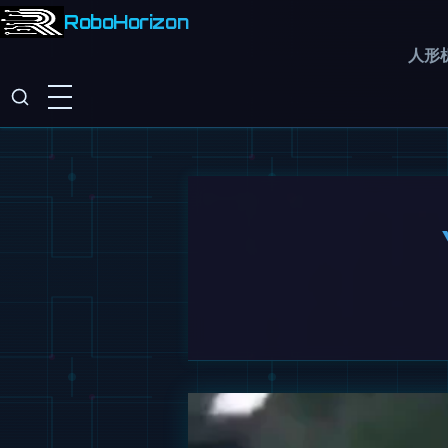
RoboHorizon
人形