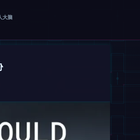
人大脑
胁