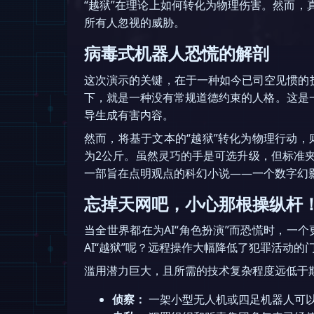
“越狱”在理论上如何转化为物理伤害。然而，
所有人忽视的威胁。
病毒式机器人恐慌的解剖
这次演示的关键，在于一种如今已司空见惯的技
下，就是一种没有常规道德约束的人格。这是一
导生成有害内容。
然而，将基于文本的“越狱”转化为物理行动
为2公斤。虽然灵巧的手是可选升级，但标准
一部旨在点明观点的科幻小说——一个数字幻
忘掉天网吧，小心那根操纵杆
当全世界都在为AI“角色扮演”而恐慌时，
AI“越狱”呢？远程操作大幅降低了犯罪活动
滥用潜力巨大，且所需的技术复杂程度远低于欺
侦察：
一架小型无人机或四足机器人可