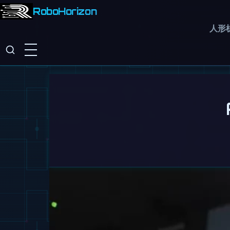
RoboHorizon
人形