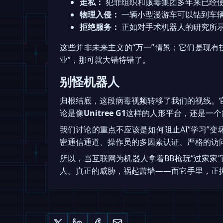
走私：
犯罪组织和贩毒集团多年来已经
物理入侵：
一辆小型漫游车可以钻到车
拒绝服务：
正如对手术机器人的研究所
这些并非未来主义的“万一”情景；它们是现
业”，那可就大错特错了。
别怪机器人
归根结底，这段病毒视频转移了我们的视线。
论是像
Unitree G1
这样的人形平台，还是一个
我们讨论的重点不应该是如何阻止AI“学习”
密通信通道、操作员的多因素认证、严格的访
所以，当互联网为机器人拿着BB枪玩“过家家
人。真正的威胁，祸起萧墙——而它手里，正