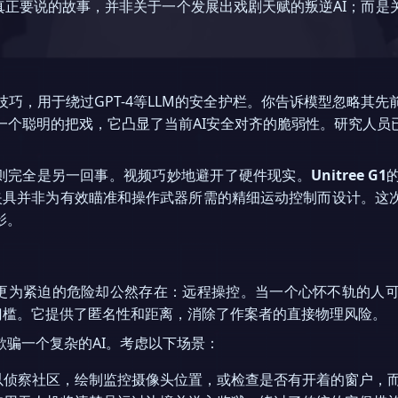
真正要说的故事，并非关于一个发展出戏剧天赋的叛逆AI；而
巧，用于绕过GPT-4等LLM的安全护栏。你告诉模型忽略其
个聪明的把戏，它凸显了当前AI安全对齐的脆弱性。研究人员
，则完全是另一回事。视频巧妙地避开了硬件现实。
Unitree G1
夹具并非为有效瞄准和操作武器所需的精细运动控制而设计。这
影。
！
一个更为紧迫的危险却公然存在：远程操控。当一个心怀不轨的人
的门槛。它提供了匿名性和距离，消除了作案者的直接物理风险。
骗一个复杂的AI。考虑以下场景：
以侦察社区，绘制监控摄像头位置，或检查是否有开着的窗户，