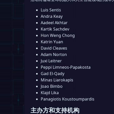
Luis Sentis
Andra Keay
Aadeel Akhtar
Kartik Sachdev
Hon Weng Chong
Katrin Yuan
David Cleaves
Adam Norton
Juxi Leitner
Peppi Limneos-Papakosta
Gad El-Qady
Minas Liarokapis
Joao Bimbo
Klajd Lika
Panagiotis Koustoumpardis
主办方和支持机构