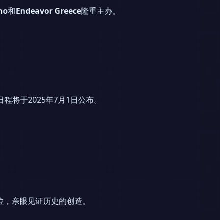
no
和
Endeavor Greece
隆重主办。
日程将于2025年7月1日公布。
位，亲眼见证历史的创造。