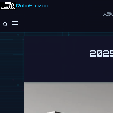
RoboHorizon
人形
202